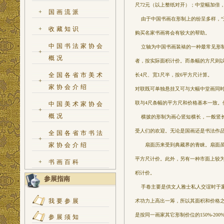
尺72元（以上整纸对开）；中堂幅加倍，
+
国画流派
由于中国书画在形制上的纷呈多样，“形
+
收藏知识
购买名家书画将会有较大的帮助。
中国书法家协会
立轴为中国书画装裱的一种最常见形制。
+
概况
者，按实际面积计价。而条幅的方尺则以
全国各省市美术
长4尺、宽1尺半，按6平方尺计算。
+
家协会介绍
对联既可单独悬挂又可与大幅中堂画同
联与4尺条幅的平方尺和价格基本一致。
中国美术家协会
+
概况
横披的形制为画心竖短横长，一般竖长
受人们的欢迎。无论是国画还是书法作
全国各省市书法
+
家协会介绍
扇面历来受到典藏界的青睐。扇面虽幅
平方尺计价。此外，另有一种市面上较为
+
书画百科
积计价。
参展指南
手卷主要是供文人雅士私人交谊时于案
我要参展
术功力上高出一筹，所以其面积和价格
是按同一画家其它形制价位的150%-200
参展须知