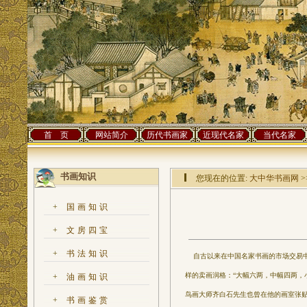
首 页
网站简介
历代书画家
近现代名家
当代名家
书画知识
您现在的位置:
大中华书画网
>
+
国画知识
+
文房四宝
+
书法知识
自古以来在中国名家书画的市场交易中
样的卖画润格：“大幅六两，中幅四两，
+
油画知识
鸟画大师齐白石先生也曾在他的画室张贴过如
+
书画鉴赏